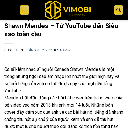
Skip
to
TIN TỨC
Câu chuyện thành công của Youtube:
content
Shawn Mendes – Từ YouTube đến Siêu
sao toàn cầu
POSTED ON
THÁNG 3 12, 2025
BY
ADMIN
Ca sĩ kiêm nhạc sĩ người Canada Shawn Mendes là một
trong những ngôi sao âm nhạc lớn nhất thế giới hiện nay và
sự nổi tiếng của anh có thể được quy cho một nền tảng:
YouTube.
Mendes bắt đầu đăng các bài hát cover trên trang web chia
sẻ video vào năm 2013 khi anh mới 14 tuổi. Những bản
cover đầy cảm xúc của anh về các bài hát nổi tiếng đã nhanh
chóng thu hút sự chú ý của người xem và anh đã thu hút
được một lượng người theo dõi đáng kể trên nền tảng này.