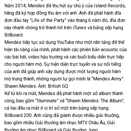
Năm 2014, Mendes đã thu hút sự chú ý của Island Records,
hãng đã ký hợp đồng thu âm với anh. Anh đã phát hành đĩa
đơn đầu tay “Life of the Party” vào tháng 6 năm đó, đĩa đơn
này nhanh chóng trở thành hit trên iTunes và bảng xếp hạng
Billboard.
Mendes tiếp tục sử dụng YouTube như một nền tảng để thể
hiện tài năng của mình, phát hành các phiên bản acoustic của
các bài hát, video hậu trường và các buổi biểu diễn trực tiếp
cho người hâm mộ. Sự hiện diện trực tuyến và sự nổi tiếng
của anh đã giúp anh xây dựng được một lượng người hâm
mộ trung thành, những người tự gọi mình là “Mendes Army”.
Shawn Mendes. Ảnh: British GQ
Kể từ khi ra mắt, Mendes đã phát hành một số album thành
công, bao gồm “Illuminate” và “Shawn Mendes: The Album”,
cả hai đều ra mắt ở vị trí số một trên bảng xếp hạng
Billboard 200. Anh cũng đã giành được nhiều giải thưởng,
bao gồm nhiều Giải thưởng âm nhạc MTV Châu Âu, Giải
thưởng âm nhạc Billboard và Giải thưởng Juno.